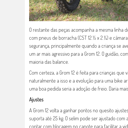
O restante das peças acompanha a mesma linha do q
com pneus de borracha (CST 12 ½ x 2 ¼) e câmara 
segurança, principalmente quando a criança se av
um ar mais agressivo para a Grom 12. O guidão, com 
maioria das balance.
Com certeza, a Grom 12 é feita para crianças que v
naturalmente a isso e a evolução para uma bike ar
uma boa pedida seria a adoção de freio. Daria mai
Ajustes
A Grom 12 volta a ganhar pontos no quesito ajustes
suporta até 25 kg. O selim pode ser ajustado com a
contar com blocagem no canote para facilitar a vid