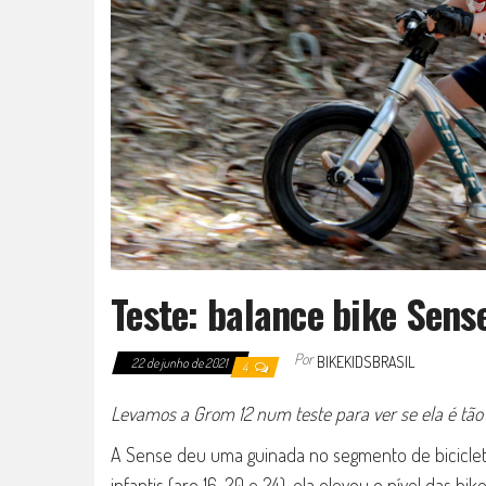
Teste: balance bike Sens
Por
BIKEKIDSBRASIL
22 de junho de 2021
4
Levamos a Grom 12 num teste para ver se ela é tão
A Sense deu uma guinada no segmento de bicicletas
infantis (aro 16, 20 e 24), ela elevou o nível das