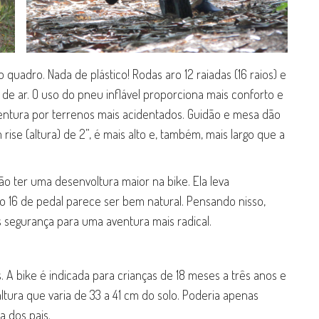
uadro. Nada de plástico! Rodas aro 12 raiadas (16 raios) e
de ar. O uso do pneu inflável proporciona mais conforto e
entura por terrenos mais acidentados. Guidão e mesa dão
rise (altura) de 2”, é mais alto e, também, mais largo que a
ão ter uma desenvoltura maior na bike. Ela leva
o 16 de pedal parece ser bem natural. Pensando nisso,
s segurança para uma aventura mais radical.
. A bike é indicada para crianças de 18 meses a três anos e
ltura que varia de 33 a 41 cm do solo. Poderia apenas
a dos pais.