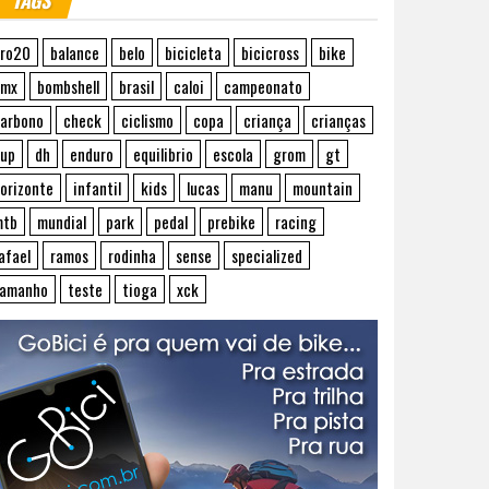
TAGS
ro20
balance
belo
bicicleta
bicicross
bike
bmx
bombshell
brasil
caloi
campeonato
arbono
check
ciclismo
copa
criança
crianças
up
dh
enduro
equilibrio
escola
grom
gt
orizonte
infantil
kids
lucas
manu
mountain
mtb
mundial
park
pedal
prebike
racing
afael
ramos
rodinha
sense
specialized
tamanho
teste
tioga
xck