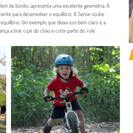
lém de bonito, apresenta uma excelente geometria. A
ciente para desenvolver o equilíbrio. A Sense soube
equilíbrio. Um exemplo que deixa isso bem claro é a
nça a tirar o pé do chão e curtir parte do ‘rolé’