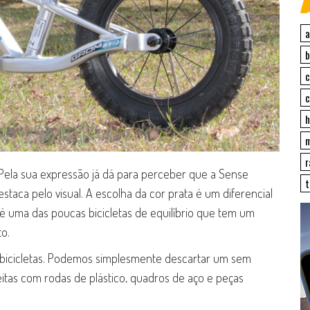
a
c
c
h
r
. Pela sua expressão já dá para perceber que a Sense
estaca pelo visual. A escolha da cor prata é um diferencial
é uma das poucas bicicletas de equilíbrio que tem um
o.
 bicicletas. Podemos simplesmente descartar um sem
itas com rodas de plástico, quadros de aço e peças