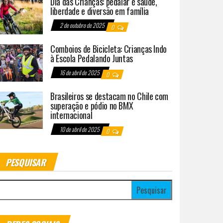
Dia das Crianças: pedalar é saúde,
liberdade e diversão em família
2 de outubro de 2025
0
Comboios de Bicicleta: Crianças Indo
à Escola Pedalando Juntas
16 de abril de 2025
0
Brasileiros se destacam no Chile com
superação e pódio no BMX
internacional
10 de abril de 2025
0
PESQUISAR
esquisar por: