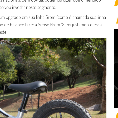
solveu investir neste segmento.
um upgrade em sua linha Grom (como é chamada sua linha
ão de balance bike: a Sense Grom 12. Foi justamente essa
ste.