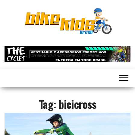
Bike
O Bike
Kids Brasil
Kids
incentiva o
uso da
Brasil –
bicicleta
Toda
como
forma de
criança
diversão,
merece
meio de
transporte
ser feliz
e uma vida
Tag:
bicicross
mais
com
saudável
uma
para todas
as
bicicleta
crianças.