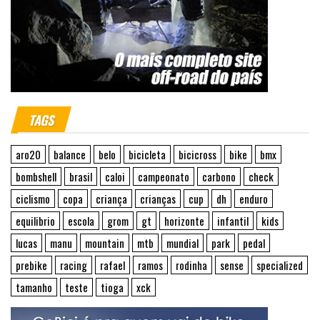
TAGS
aro20
balance
belo
bicicleta
bicicross
bike
bmx
bombshell
brasil
caloi
campeonato
carbono
check
ciclismo
copa
criança
crianças
cup
dh
enduro
equilibrio
escola
grom
gt
horizonte
infantil
kids
lucas
manu
mountain
mtb
mundial
park
pedal
prebike
racing
rafael
ramos
rodinha
sense
specialized
tamanho
teste
tioga
xck