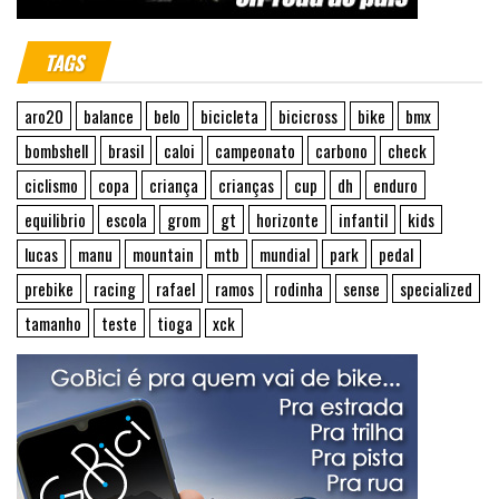
TAGS
aro20
balance
belo
bicicleta
bicicross
bike
bmx
bombshell
brasil
caloi
campeonato
carbono
check
ciclismo
copa
criança
crianças
cup
dh
enduro
equilibrio
escola
grom
gt
horizonte
infantil
kids
lucas
manu
mountain
mtb
mundial
park
pedal
prebike
racing
rafael
ramos
rodinha
sense
specialized
tamanho
teste
tioga
xck