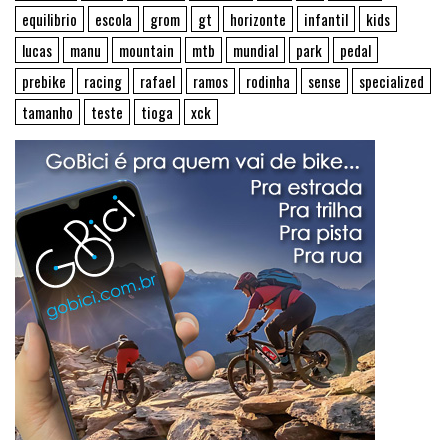
equilibrio
escola
grom
gt
horizonte
infantil
kids
lucas
manu
mountain
mtb
mundial
park
pedal
prebike
racing
rafael
ramos
rodinha
sense
specialized
tamanho
teste
tioga
xck