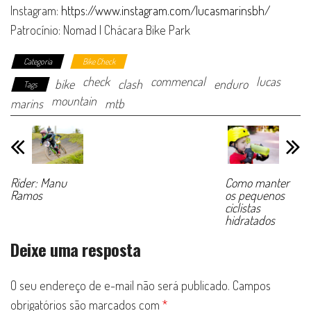
Instagram:
https://www.instagram.com/lucasmarinsbh/
Patrocínio: Nomad | Chácara Bike Park
Categoria
Bike Check
check
commencal
lucas
bike
clash
enduro
Tags
mountain
marins
mtb
Rider: Manu
Como manter
Ramos
os pequenos
ciclistas
hidratados
Deixe uma resposta
O seu endereço de e-mail não será publicado.
Campos
obrigatórios são marcados com
*