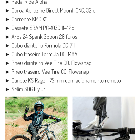
► Pedal Ride Alpha
► Coroa Aerozine Direct Mount, CNC, 32 d
► Corrente KMC X11
► Cassete SRAM PG-1030 11-42d
► Aros 24 Spank Spoon 28 furos
► Cubo dianteiro Formula DC-711
► Cubo traseiro Formula DC-148A
► Pneu dianteiro Vee Tire CO. Flowsnap
► Pneu traseiro Vee Tire CO. Flowsnap
► Canote KS Rage-I 75 mm com acionamento remoto
► Selim SDG Fly Jr