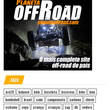
TAGS
aro20
balance
belo
bicicleta
bicicross
bike
bmx
bombshell
brasil
caloi
campeonato
carbono
check
ciclismo
copa
criança
crianças
cup
dh
enduro