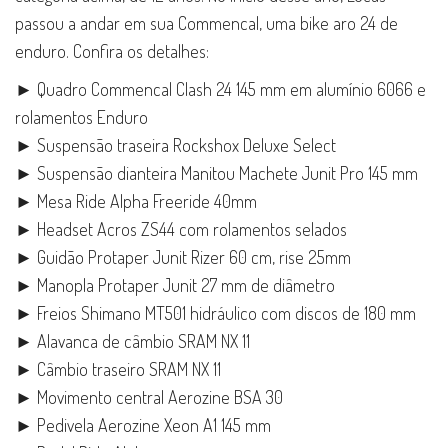
passou a andar em sua Commencal, uma bike aro 24 de
enduro. Confira os detalhes:
► Quadro Commencal Clash 24 145 mm em alumínio 6066 e
rolamentos Enduro
► Suspensão traseira Rockshox Deluxe Select
► Suspensão dianteira Manitou Machete Junit Pro 145 mm
► Mesa Ride Alpha Freeride 40mm
► Headset Acros ZS44 com rolamentos selados
► Guidão Protaper Junit Rizer 60 cm, rise 25mm
► Manopla Protaper Junit 27 mm de diâmetro
► Freios Shimano MT501 hidráulico com discos de 180 mm
► Alavanca de câmbio SRAM NX 11
► Câmbio traseiro SRAM NX 11
► Movimento central Aerozine BSA 30
► Pedivela Aerozine Xeon A1 145 mm