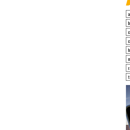
a
c
c
h
r