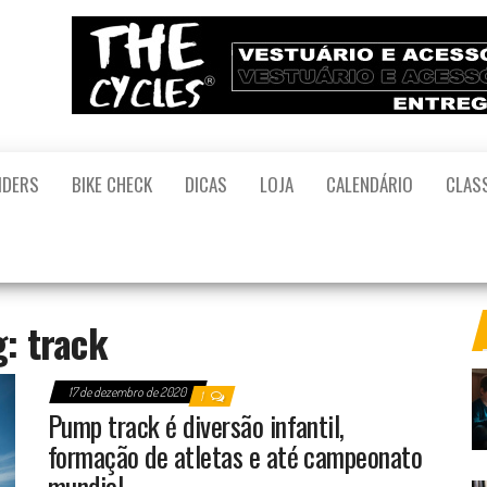
il
 o
l –
IDERS
BIKE CHECK
DICAS
LOJA
CALENDÁRIO
CLAS
nça
ce
te
eliz
da
as
g:
track
leta
.
17 de dezembro de 2020
1
Pump track é diversão infantil,
formação de atletas e até campeonato
mundial