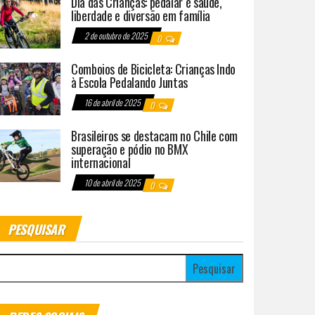
Dia das Crianças: pedalar é saúde,
liberdade e diversão em família
2 de outubro de 2025
0
Comboios de Bicicleta: Crianças Indo
à Escola Pedalando Juntas
16 de abril de 2025
0
Brasileiros se destacam no Chile com
superação e pódio no BMX
internacional
10 de abril de 2025
0
PESQUISAR
esquisar por: