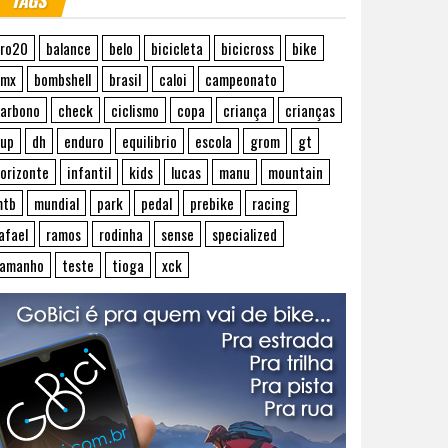
TAGS
ro20
balance
belo
bicicleta
bicicross
bike
bmx
bombshell
brasil
caloi
campeonato
arbono
check
ciclismo
copa
criança
crianças
up
dh
enduro
equilibrio
escola
grom
gt
orizonte
infantil
kids
lucas
manu
mountain
mtb
mundial
park
pedal
prebike
racing
afael
ramos
rodinha
sense
specialized
tamanho
teste
tioga
xck