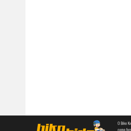
O Bike Ki
como for