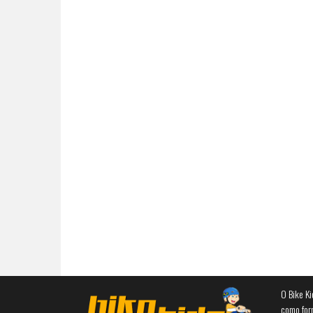
O Bike Ki
como for