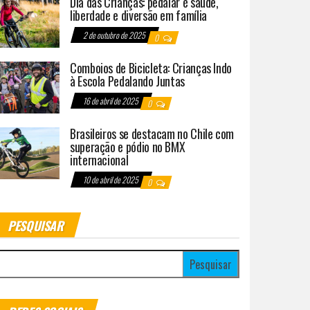
Dia das Crianças: pedalar é saúde,
liberdade e diversão em família
2 de outubro de 2025
0
Comboios de Bicicleta: Crianças Indo
à Escola Pedalando Juntas
16 de abril de 2025
0
Brasileiros se destacam no Chile com
superação e pódio no BMX
internacional
10 de abril de 2025
0
PESQUISAR
esquisar por: