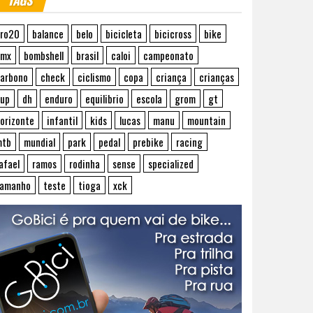
TAGS
ro20
balance
belo
bicicleta
bicicross
bike
bmx
bombshell
brasil
caloi
campeonato
arbono
check
ciclismo
copa
criança
crianças
up
dh
enduro
equilibrio
escola
grom
gt
orizonte
infantil
kids
lucas
manu
mountain
mtb
mundial
park
pedal
prebike
racing
afael
ramos
rodinha
sense
specialized
tamanho
teste
tioga
xck