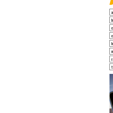
a
c
c
h
r