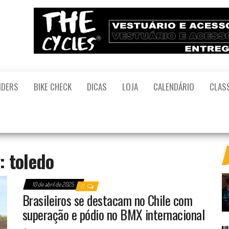
il
 o
l –
IDERS
BIKE CHECK
DICAS
LOJA
CALENDÁRIO
CLAS
nça
ce
te
eliz
da
as
g:
toledo
leta
.
10 de abril de 2025
0
Brasileiros se destacam no Chile com
superação e pódio no BMX internacional