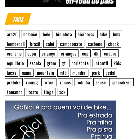
TAGS
aro20
balance
belo
bicicleta
bicicross
bike
bmx
bombshell
brasil
caloi
campeonato
carbono
check
ciclismo
copa
criança
crianças
cup
dh
enduro
equilibrio
escola
grom
gt
horizonte
infantil
kids
lucas
manu
mountain
mtb
mundial
park
pedal
prebike
racing
rafael
ramos
rodinha
sense
specialized
tamanho
teste
tioga
xck