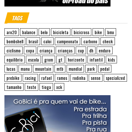
TAGS
aro20
balance
belo
bicicleta
bicicross
bike
bmx
bombshell
brasil
caloi
campeonato
carbono
check
ciclismo
copa
criança
crianças
cup
dh
enduro
equilibrio
escola
grom
gt
horizonte
infantil
kids
lucas
manu
mountain
mtb
mundial
park
pedal
prebike
racing
rafael
ramos
rodinha
sense
specialized
tamanho
teste
tioga
xck