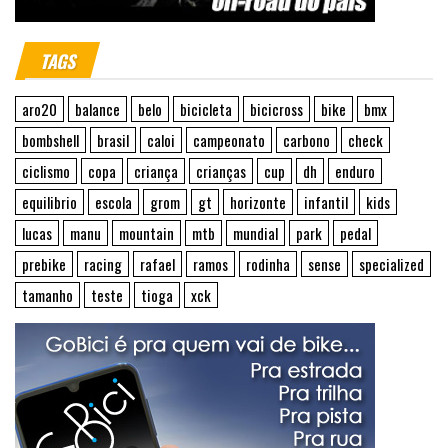
TAGS
aro20
balance
belo
bicicleta
bicicross
bike
bmx
bombshell
brasil
caloi
campeonato
carbono
check
ciclismo
copa
criança
crianças
cup
dh
enduro
equilibrio
escola
grom
gt
horizonte
infantil
kids
lucas
manu
mountain
mtb
mundial
park
pedal
prebike
racing
rafael
ramos
rodinha
sense
specialized
tamanho
teste
tioga
xck