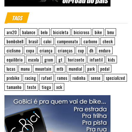
TAGS
aro20
balance
belo
bicicleta
bicicross
bike
bmx
bombshell
brasil
caloi
campeonato
carbono
check
ciclismo
copa
criança
crianças
cup
dh
enduro
equilibrio
escola
grom
gt
horizonte
infantil
kids
lucas
manu
mountain
mtb
mundial
park
pedal
prebike
racing
rafael
ramos
rodinha
sense
specialized
tamanho
teste
tioga
xck