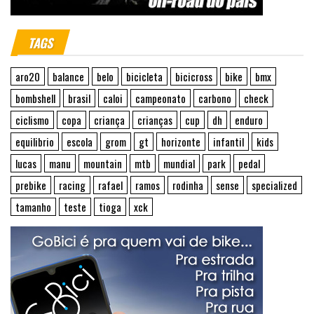
TAGS
aro20
balance
belo
bicicleta
bicicross
bike
bmx
bombshell
brasil
caloi
campeonato
carbono
check
ciclismo
copa
criança
crianças
cup
dh
enduro
equilibrio
escola
grom
gt
horizonte
infantil
kids
lucas
manu
mountain
mtb
mundial
park
pedal
prebike
racing
rafael
ramos
rodinha
sense
specialized
tamanho
teste
tioga
xck