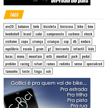
TAGS
aro20
balance
belo
bicicleta
bicicross
bike
bmx
bombshell
brasil
caloi
campeonato
carbono
check
ciclismo
copa
criança
crianças
cup
dh
enduro
equilibrio
escola
grom
gt
horizonte
infantil
kids
lucas
manu
mountain
mtb
mundial
park
pedal
prebike
racing
rafael
ramos
rodinha
sense
specialized
tamanho
teste
tioga
xck