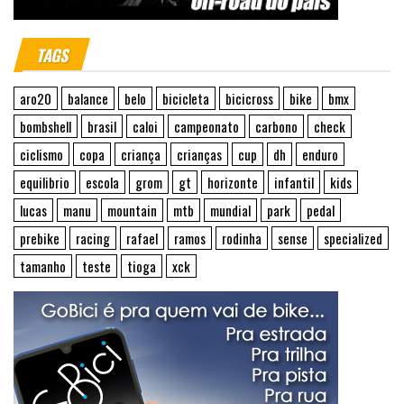
TAGS
aro20
balance
belo
bicicleta
bicicross
bike
bmx
bombshell
brasil
caloi
campeonato
carbono
check
ciclismo
copa
criança
crianças
cup
dh
enduro
equilibrio
escola
grom
gt
horizonte
infantil
kids
lucas
manu
mountain
mtb
mundial
park
pedal
prebike
racing
rafael
ramos
rodinha
sense
specialized
tamanho
teste
tioga
xck