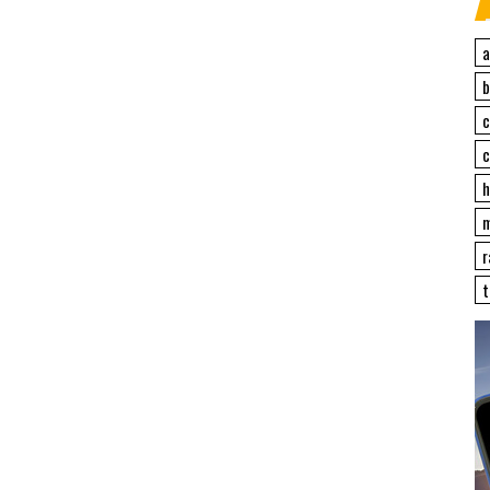
a
c
c
h
r