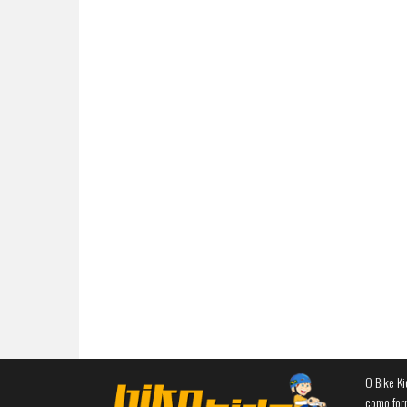
O Bike Ki
como for