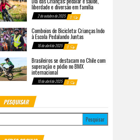
Dia das Crianças: pedalar é saúde,
liberdade e diversão em família
2 de outubro de 2025
0
Comboios de Bicicleta: Crianças Indo
à Escola Pedalando Juntas
16 de abril de 2025
0
Brasileiros se destacam no Chile com
superação e pódio no BMX
internacional
10 de abril de 2025
0
PESQUISAR
esquisar por: