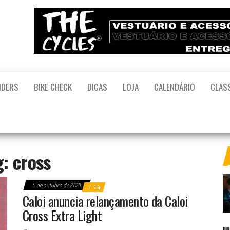
il
 o
l –
IDERS
BIKE CHECK
DICAS
LOJA
CALENDÁRIO
CLAS
nça
ce
te
eliz
da
as
g:
cross
leta
.
5 de outubro de 2021
3
Caloi anuncia relançamento da Caloi
Cross Extra Light