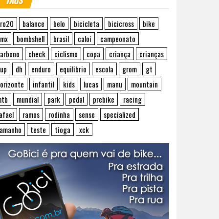
TAGS
ro20
balance
belo
bicicleta
bicicross
bike
bmx
bombshell
brasil
caloi
campeonato
arbono
check
ciclismo
copa
criança
crianças
up
dh
enduro
equilibrio
escola
grom
gt
orizonte
infantil
kids
lucas
manu
mountain
mtb
mundial
park
pedal
prebike
racing
afael
ramos
rodinha
sense
specialized
tamanho
teste
tioga
xck