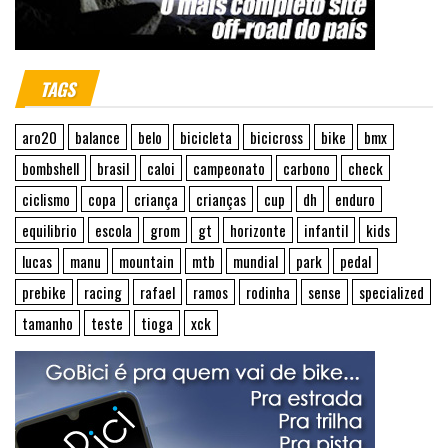
TAGS
aro20
balance
belo
bicicleta
bicicross
bike
bmx
bombshell
brasil
caloi
campeonato
carbono
check
ciclismo
copa
criança
crianças
cup
dh
enduro
equilibrio
escola
grom
gt
horizonte
infantil
kids
lucas
manu
mountain
mtb
mundial
park
pedal
prebike
racing
rafael
ramos
rodinha
sense
specialized
tamanho
teste
tioga
xck