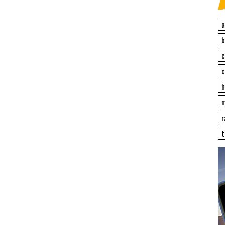
a
c
c
h
r