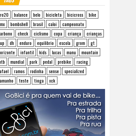
TAGS
ro20
balance
belo
bicicleta
bicicross
bike
bmx
bombshell
brasil
caloi
campeonato
arbono
check
ciclismo
copa
criança
crianças
up
dh
enduro
equilibrio
escola
grom
gt
orizonte
infantil
kids
lucas
manu
mountain
mtb
mundial
park
pedal
prebike
racing
afael
ramos
rodinha
sense
specialized
tamanho
teste
tioga
xck