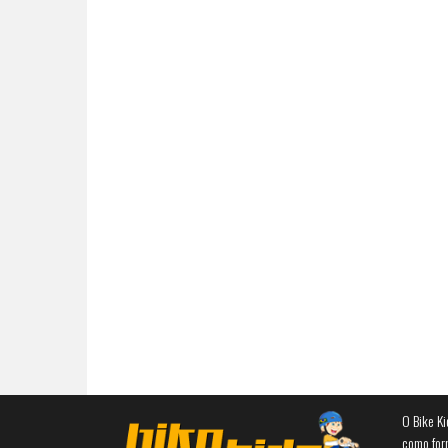
O Bike Ki
como for