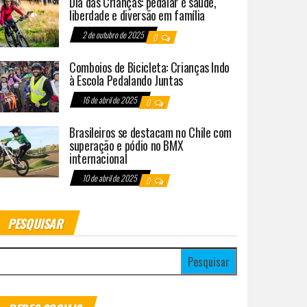
Dia das Crianças: pedalar é saúde,
liberdade e diversão em família
2 de outubro de 2025
0
Comboios de Bicicleta: Crianças Indo
à Escola Pedalando Juntas
16 de abril de 2025
0
Brasileiros se destacam no Chile com
superação e pódio no BMX
internacional
10 de abril de 2025
0
PESQUISAR
esquisar por: