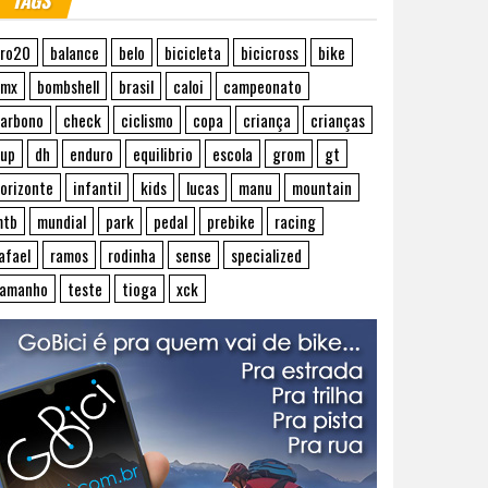
TAGS
ro20
balance
belo
bicicleta
bicicross
bike
bmx
bombshell
brasil
caloi
campeonato
arbono
check
ciclismo
copa
criança
crianças
up
dh
enduro
equilibrio
escola
grom
gt
orizonte
infantil
kids
lucas
manu
mountain
mtb
mundial
park
pedal
prebike
racing
afael
ramos
rodinha
sense
specialized
tamanho
teste
tioga
xck