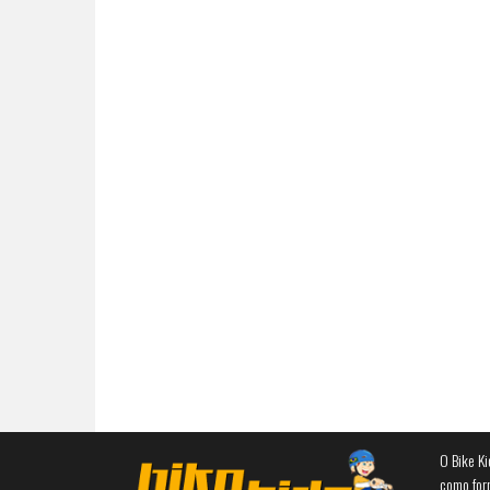
O Bike Ki
como for