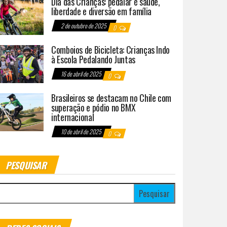
Dia das Crianças: pedalar é saúde,
liberdade e diversão em família
2 de outubro de 2025
0
Comboios de Bicicleta: Crianças Indo
à Escola Pedalando Juntas
16 de abril de 2025
0
Brasileiros se destacam no Chile com
superação e pódio no BMX
internacional
10 de abril de 2025
0
PESQUISAR
esquisar por: