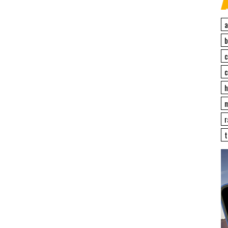
a
c
c
h
r