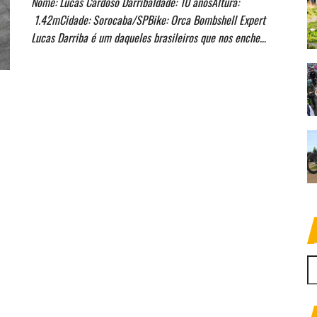
Nome: Lucas Cardoso DarribaIdade: 10 anosAltura:
1.42mCidade: Sorocaba/SPBike: Orca Bombshell Expert
Lucas Darriba é um daqueles brasileiros que nos enche…
P