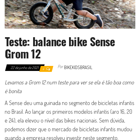
Teste: balance bike Sense
Grom 12
Por
BIKEKIDSBRASIL
22 de junho de 2021
4
Levamos a Grom 12 num teste para ver se ela é tão boa como
é bonita
A Sense deu uma guinada no segmento de bicicletas infantis
no Brasil. Ao lançar os primeiros modelos infantis (aro 16, 20
e 24), ela elevou o nível das bikes nacionais. Sem dúvida,
podemos dizer que o mercado de bicicletas infantis mudou
quando a empresa resolveu investir neste segmento.