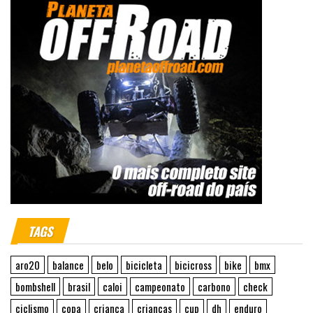
TAGS
aro20
balance
belo
bicicleta
bicicross
bike
bmx
bombshell
brasil
caloi
campeonato
carbono
check
ciclismo
copa
criança
crianças
cup
dh
enduro