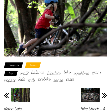
Categoria
Testes
balance
bike
grom
aro12
bicicleta
equilibrio
Tags
kids
prebike
teste
impact
mtb
sense
Rider: Caio
Bike Check – A