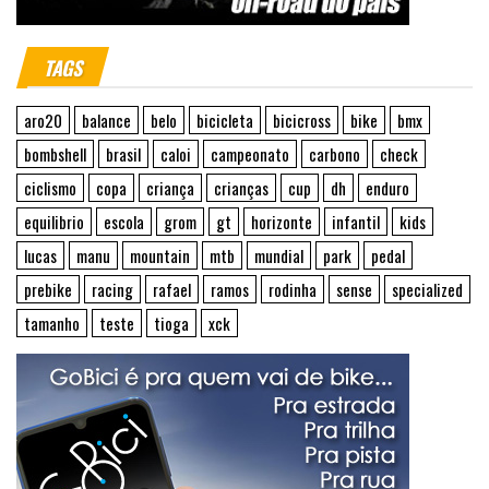
TAGS
aro20
balance
belo
bicicleta
bicicross
bike
bmx
bombshell
brasil
caloi
campeonato
carbono
check
ciclismo
copa
criança
crianças
cup
dh
enduro
equilibrio
escola
grom
gt
horizonte
infantil
kids
lucas
manu
mountain
mtb
mundial
park
pedal
prebike
racing
rafael
ramos
rodinha
sense
specialized
tamanho
teste
tioga
xck