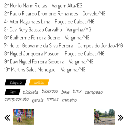
2º Murilo Marin Freitas – Vargem Alta/ES
2º Paulo Ricardo Drumond Fernandes – Curvelo/MG
4º Vitor Magalhães Lima – Poços de Caldas/MG
5º Davi Nery Batistão Carvalho – Varginha/MG
6º Guilherme Ferreira Bueno – Varginha/MG
7º Heitor Geovanne da Silva Pereira – Campos do Jordão/MG
8º Miguel Junqueira Mosconi – Poços de Caldas/MG
9º Davi Miguel Ferreira Siqueira – Varginha/MG
10º Martins Sales Meneguci – Varginha/MG
Categoria
Notícias
bicicross
bmx
bicicleta
bike
campeao
Tags
campeonato
minas
gerais
mineiro