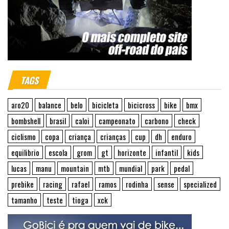
TAGS
aro20
balance
belo
bicicleta
bicicross
bike
bmx
bombshell
brasil
caloi
campeonato
carbono
check
ciclismo
copa
criança
crianças
cup
dh
enduro
equilibrio
escola
grom
gt
horizonte
infantil
kids
lucas
manu
mountain
mtb
mundial
park
pedal
prebike
racing
rafael
ramos
rodinha
sense
specialized
tamanho
teste
tioga
xck