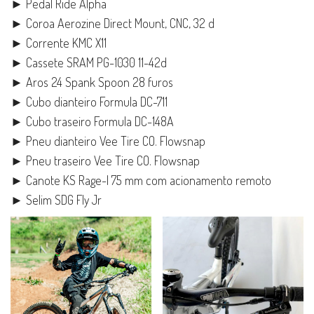
► Pedal Ride Alpha
► Coroa Aerozine Direct Mount, CNC, 32 d
► Corrente KMC X11
► Cassete SRAM PG-1030 11-42d
► Aros 24 Spank Spoon 28 furos
► Cubo dianteiro Formula DC-711
► Cubo traseiro Formula DC-148A
► Pneu dianteiro Vee Tire CO. Flowsnap
► Pneu traseiro Vee Tire CO. Flowsnap
► Canote KS Rage-I 75 mm com acionamento remoto
► Selim SDG Fly Jr