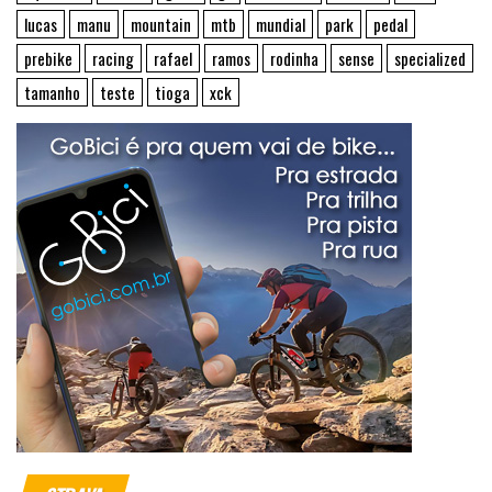
lucas
manu
mountain
mtb
mundial
park
pedal
prebike
racing
rafael
ramos
rodinha
sense
specialized
tamanho
teste
tioga
xck