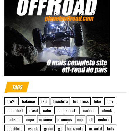
TAGS
aro20
balance
belo
bicicleta
bicicross
bike
bmx
bombshell
brasil
caloi
campeonato
carbono
check
ciclismo
copa
criança
crianças
cup
dh
enduro
equilibrio
escola
grom
gt
horizonte
infantil
kids