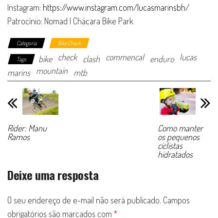
Instagram:
https://www.instagram.com/lucasmarinsbh/
Patrocínio: Nomad | Chácara Bike Park
Categoria
Bike Check
check
commencal
lucas
bike
clash
enduro
Tags
mountain
marins
mtb
Rider: Manu
Como manter
Ramos
os pequenos
ciclistas
hidratados
Deixe uma resposta
O seu endereço de e-mail não será publicado.
Campos
obrigatórios são marcados com
*