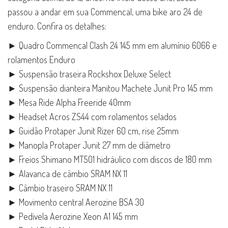
passou a andar em sua Commencal, uma bike aro 24 de
enduro. Confira os detalhes:
► Quadro Commencal Clash 24 145 mm em alumínio 6066 e
rolamentos Enduro
► Suspensão traseira Rockshox Deluxe Select
► Suspensão dianteira Manitou Machete Junit Pro 145 mm
► Mesa Ride Alpha Freeride 40mm
► Headset Acros ZS44 com rolamentos selados
► Guidão Protaper Junit Rizer 60 cm, rise 25mm
► Manopla Protaper Junit 27 mm de diâmetro
► Freios Shimano MT501 hidráulico com discos de 180 mm
► Alavanca de câmbio SRAM NX 11
► Câmbio traseiro SRAM NX 11
► Movimento central Aerozine BSA 30
► Pedivela Aerozine Xeon A1 145 mm