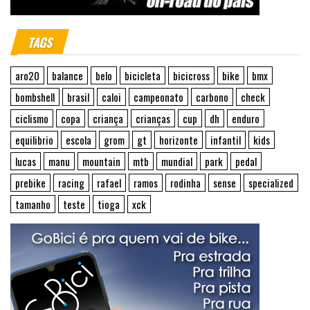
TAGS
aro20
balance
belo
bicicleta
bicicross
bike
bmx
bombshell
brasil
caloi
campeonato
carbono
check
ciclismo
copa
criança
crianças
cup
dh
enduro
equilibrio
escola
grom
gt
horizonte
infantil
kids
lucas
manu
mountain
mtb
mundial
park
pedal
prebike
racing
rafael
ramos
rodinha
sense
specialized
tamanho
teste
tioga
xck