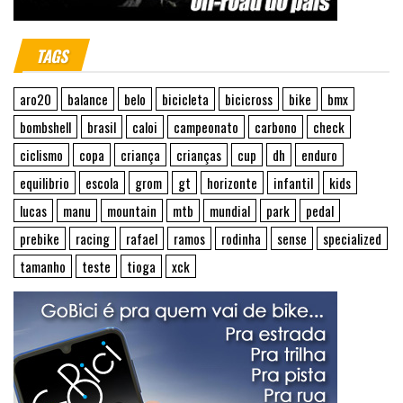
TAGS
aro20
balance
belo
bicicleta
bicicross
bike
bmx
bombshell
brasil
caloi
campeonato
carbono
check
ciclismo
copa
criança
crianças
cup
dh
enduro
equilibrio
escola
grom
gt
horizonte
infantil
kids
lucas
manu
mountain
mtb
mundial
park
pedal
prebike
racing
rafael
ramos
rodinha
sense
specialized
tamanho
teste
tioga
xck