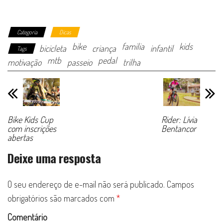
Categoria
Dicas
bike
familia
kids
bicicleta
criança
infantil
Tags
mtb
pedal
motivação
passeio
trilha
Bike Kids Cup
Rider: Lívia
com inscrições
Bentancor
abertas
Deixe uma resposta
O seu endereço de e-mail não será publicado.
Campos
obrigatórios são marcados com
*
Comentário