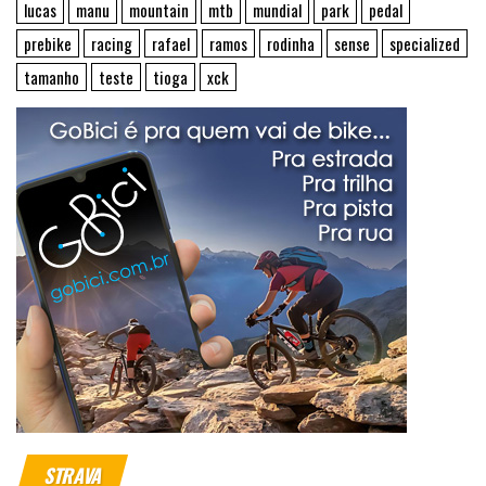
lucas
manu
mountain
mtb
mundial
park
pedal
prebike
racing
rafael
ramos
rodinha
sense
specialized
tamanho
teste
tioga
xck
STRAVA