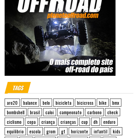
TAGS
aro20
balance
belo
bicicleta
bicicross
bike
bmx
bombshell
brasil
caloi
campeonato
carbono
check
ciclismo
copa
criança
crianças
cup
dh
enduro
equilibrio
escola
grom
gt
horizonte
infantil
kids